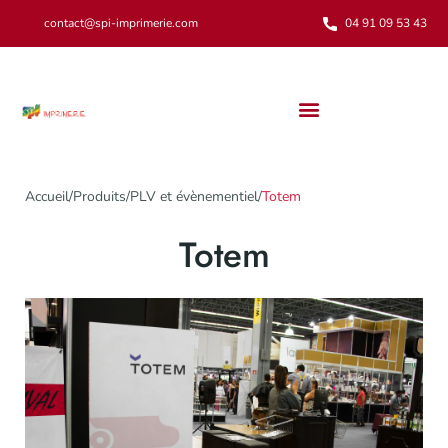
contact@spi-imprimerie.com
04 91 09 53 43
Notre engagement environnemental
Accueil
/
Produits
/
PLV et évènementiel
/
Totem
Totem