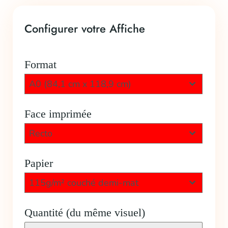
Configurer votre Affiche
Format
A0 (84,1 cm x 118,9 cm)
Face imprimée
Recto
Papier
115g/m² couché demi-mat
Quantité (du même visuel)