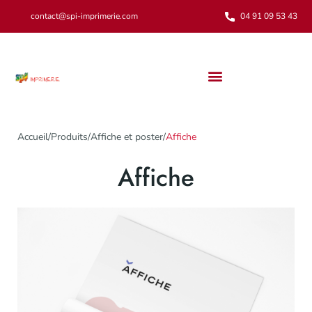
contact@spi-imprimerie.com
04 91 09 53 43
Notre engagement environnemental
Accueil
/
Produits
/
Affiche et poster
/
Affiche
Affiche