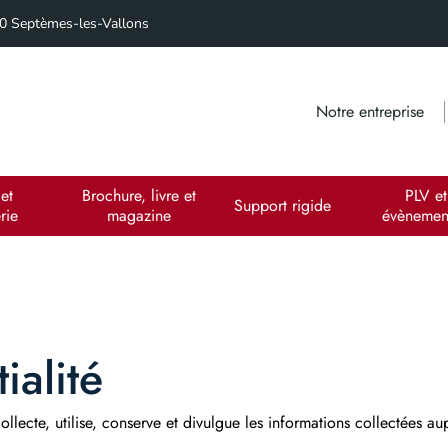
240 Septèmes-les-Vallons
Notre entreprise
et
Brochure, livre et
PLV et
Support rigide
rie
magazine
évènement
ialité
llecte, utilise, conserve et divulgue les informations collectées aupr