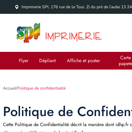
Imprimerie SPI, 176 rue de la Tour, Zi du pré de l’aube 13 
Carte 
Flyer
Dépliant
Affiche et poster
papete
Accueil
/
Politique de confidentialité
Politique de Confident
Cette Politique de Confidentialité décrit la manière dont idhp.fr co