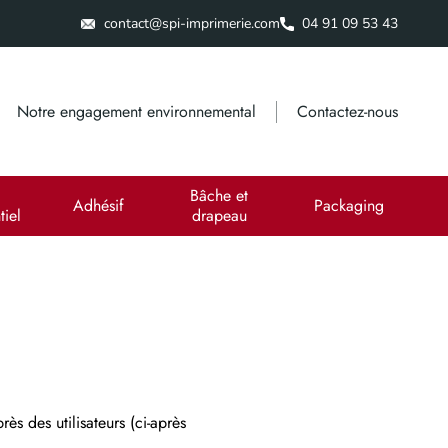
contact@spi-imprimerie.com
04 91 09 53 43
Notre engagement environnemental
Contactez-nous
Bâche et
Adhésif
Packaging
iel
drapeau
ès des utilisateurs (ci-après