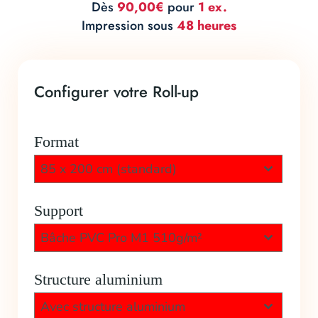
Dès
90,00€
pour
1 ex.
Impression sous
48 heures
Configurer votre Roll-up
Format
85 x 200 cm (standard)
Support
Bâche PVC Pro M1 510g/m²
Structure aluminium
Avec structure aluminium