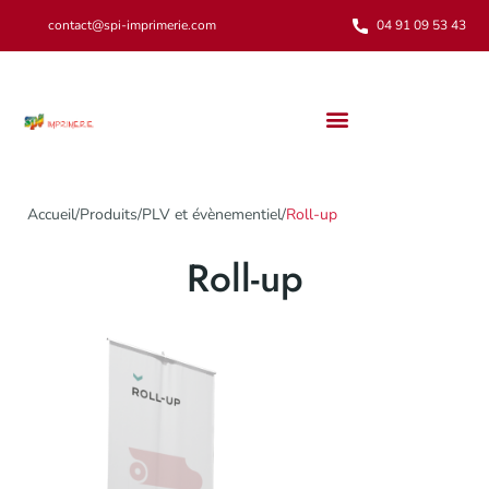
contact@spi-imprimerie.com
04 91 09 53 43
Notre engagement environnemental
Accueil
/
Produits
/
PLV et évènementiel
/
Roll-up
Roll-up