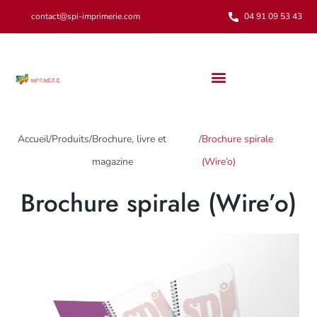
contact@spi-imprimerie.com
04 91 09 53 43
Notre engagement environnemental
Accueil
/
Produits
/
Brochure, livre et
/
Brochure spirale
magazine
(Wire’o)
Brochure spirale (Wire’o)