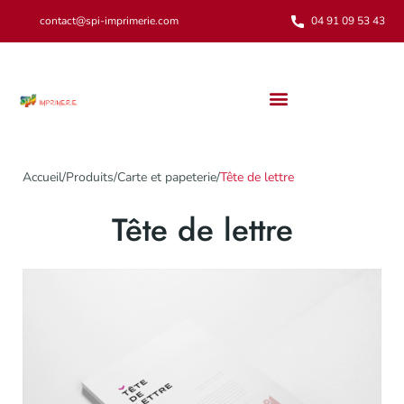
contact@spi-imprimerie.com
04 91 09 53 43
Notre engagement environnemental
Accueil
/
Produits
/
Carte et papeterie
/
Tête de lettre
Tête de lettre