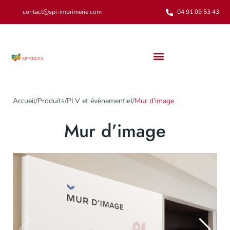
contact@spi-imprimerie.com
04 91 09 53 43
Notre engagement environnemental
Accueil
/
Produits
/
PLV et évènementiel
/
Mur d’image
Mur d’image