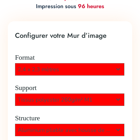
Impression sous
96 heures
Configurer votre Mur d’image
Format
2,4 x 2,3 mètres
Support
Tissus polyester 260g/m² M1
Structure
Aluminium pliable avec housse de transport